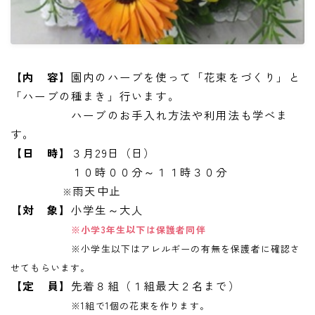
【内 容】
園内のハーブを使って「花束をづくり」と
「ハーブの種まき」行います。
ハーブのお手入れ方法や利用法も学べま
す。
【日 時】
３月29日（日）
１０時００分～１１時３０分
雨天中止
※
【対 象】
小学生～大人
※小学3年生以下は保護者同伴
※小学生以下はアレルギーの有無を保護者に確認さ
せてもらいます。
【定 員】
先着８組（１組最大２名まで）
※1組で1個の花束を作ります。