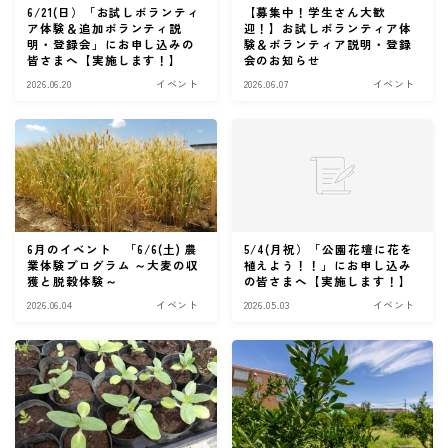
6/21(日）「お試しボランティ
【募集中！学生さん大歓
ア体験＆追加ボランティ説
迎！】お試しボランティア体
明・登録会」にお申し込みの
験＆ボランティア説明・登録
皆さまへ【実施します！】
会のお知らせ
2026.06.20
イベント
2026.06.07
イベント
6月のイベント 「6/6(土) 農
5/4(月祝）「公園花壇に花を
業体験プログラム ～大麦の収
植えよう！！」にお申し込み
獲と脱穀体験～
の皆さまへ【実施します！】
2026.06.04
イベント
2026.05.03
イベント