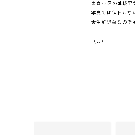
東京23区の地域
写真では伝わらな
★生鮮野菜なので
（ま）